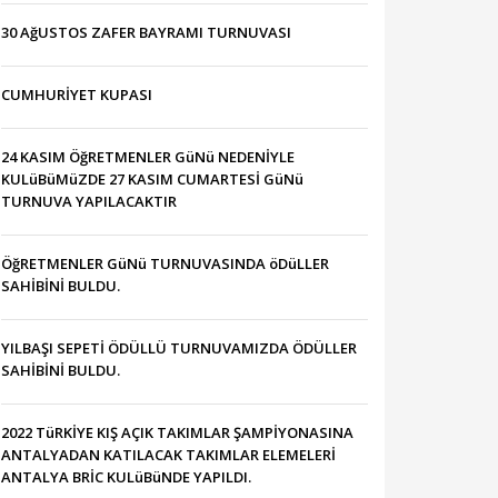
30 AğUSTOS ZAFER BAYRAMI TURNUVASI
CUMHURİYET KUPASI
24 KASIM ÖğRETMENLER GüNü NEDENİYLE
KULüBüMüZDE 27 KASIM CUMARTESİ GüNü
TURNUVA YAPILACAKTIR
ÖğRETMENLER GüNü TURNUVASINDA öDüLLER
SAHİBİNİ BULDU.
YILBAŞI SEPETİ ÖDÜLLÜ TURNUVAMIZDA ÖDÜLLER
SAHİBİNİ BULDU.
2022 TüRKİYE KIŞ AÇIK TAKIMLAR ŞAMPİYONASINA
ANTALYADAN KATILACAK TAKIMLAR ELEMELERİ
ANTALYA BRİC KULüBüNDE YAPILDI.