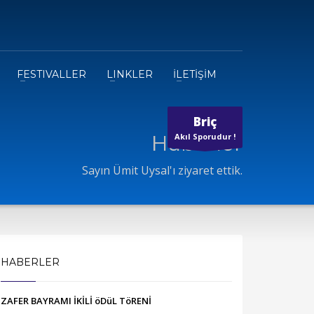
FESTIVALLER
LINKLER
İLETİŞİM
Briç
Haberler
Akıl Sporudur !
Sayın Ümit Uysal'ı ziyaret ettik.
HABERLER
ZAFER BAYRAMI İKİLİ öDüL TöRENİ