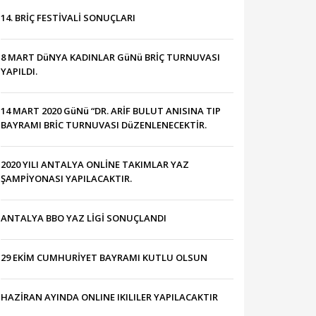
14. BRİÇ FESTİVALİ SONUÇLARI
8 MART DüNYA KADINLAR GüNü BRİÇ TURNUVASI
YAPILDI.
14 MART 2020 GüNü “DR. ARİF BULUT ANISINA TIP
BAYRAMI BRİC TURNUVASI DüZENLENECEKTİR.
2020 YILI ANTALYA ONLİNE TAKIMLAR YAZ
ŞAMPİYONASI YAPILACAKTIR.
ANTALYA BBO YAZ LİGİ SONUÇLANDI
29 EKİM CUMHURİYET BAYRAMI KUTLU OLSUN
HAZİRAN AYINDA ONLINE IKILILER YAPILACAKTIR