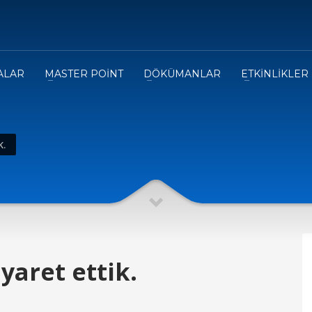
ALAR
MASTER POİNT
DÖKÜMANLAR
ETKİNLİKLER
K.
yaret ettik.