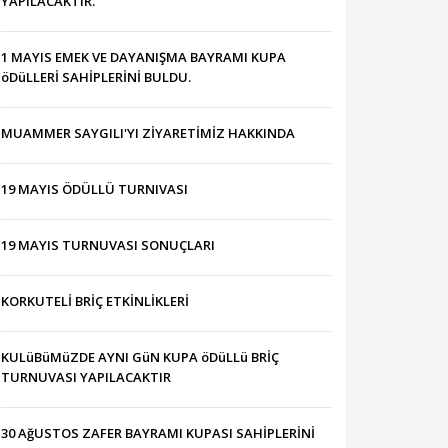
YAPILACAKTIR.
1 MAYIS EMEK VE DAYANIŞMA BAYRAMI KUPA
öDüLLERİ SAHİPLERİNİ BULDU.
MUAMMER SAYGILI'YI ZİYARETİMİZ HAKKINDA
19 MAYIS ÖDÜLLÜ TURNIVASI
19 MAYIS TURNUVASI SONUÇLARI
KORKUTELİ BRİÇ ETKİNLİKLERİ
KULüBüMüZDE AYNI GüN KUPA öDüLLü BRİÇ
TURNUVASI YAPILACAKTIR
30 AğUSTOS ZAFER BAYRAMI KUPASI SAHİPLERİNİ