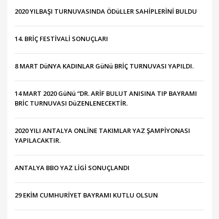
2020 YILBAŞI TURNUVASINDA ÖDüLLER SAHİPLERİNİ BULDU
14. BRİÇ FESTİVALİ SONUÇLARI
8 MART DüNYA KADINLAR GüNü BRİÇ TURNUVASI YAPILDI.
14 MART 2020 GüNü “DR. ARİF BULUT ANISINA TIP BAYRAMI
BRİC TURNUVASI DüZENLENECEKTİR.
2020 YILI ANTALYA ONLİNE TAKIMLAR YAZ ŞAMPİYONASI
YAPILACAKTIR.
ANTALYA BBO YAZ LİGİ SONUÇLANDI
29 EKİM CUMHURİYET BAYRAMI KUTLU OLSUN