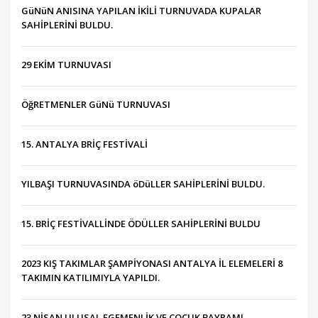
GüNüN ANISINA YAPILAN İKİLİ TURNUVADA KUPALAR
SAHİPLERİNİ BULDU.
29 EKİM TURNUVASI
ÖğRETMENLER GüNü TURNUVASI
15. ANTALYA BRİÇ FESTİVALİ
YILBAŞI TURNUVASINDA öDüLLER SAHİPLERİNİ BULDU.
15. BRİÇ FESTİVALLİNDE ÖDÜLLER SAHİPLERİNİ BULDU
2023 KIŞ TAKIMLAR ŞAMPİYONASI ANTALYA İL ELEMELERİ 8
TAKIMIN KATILIMIYLA YAPILDI.
23 NİSAN ULUSAL EGEMENLİK VE ÇOCUK BAYRAMI