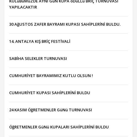
KULüBüMüZDE AYNI GüN KUPA öDüLLü BRİÇ TURNUVASI
YAPILACAKTIR
30 AğUSTOS ZAFER BAYRAMI KUPASI SAHİPLERİNİ BULDU.
14. ANTALYA KIŞ BRİÇ FESTİVALİ
SABİHA SELEKLER TURNUVASI
CUMHURİYET BAYRAMIMIZ KUTLU OLSUN !
CUMHURİYET KUPASI SAHİPLERİNİ BULDU
24 KASIM ÖğRETMENLER GüNü TURNUVASI
ÖğRETMENLER GüNü KUPALARI SAHİPLERİNİ BULDU