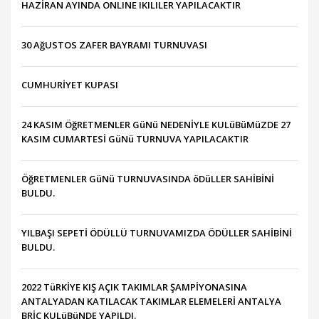
HAZİRAN AYINDA ONLINE IKILILER YAPILACAKTIR
30 AğUSTOS ZAFER BAYRAMI TURNUVASI
CUMHURİYET KUPASI
24 KASIM ÖğRETMENLER GüNü NEDENİYLE KULüBüMüZDE 27
KASIM CUMARTESİ GüNü TURNUVA YAPILACAKTIR
ÖğRETMENLER GüNü TURNUVASINDA öDüLLER SAHİBİNİ
BULDU.
YILBAŞI SEPETİ ÖDÜLLÜ TURNUVAMIZDA ÖDÜLLER SAHİBİNİ
BULDU.
2022 TüRKİYE KIŞ AÇIK TAKIMLAR ŞAMPİYONASINA
ANTALYADAN KATILACAK TAKIMLAR ELEMELERİ ANTALYA
BRİC KULüBüNDE YAPILDI.