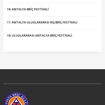
16. ANTALYA BRİÇ FESTİVALİ
17. ANTALYA ULUSLARARASI KIŞ BRİÇ FESTİVALİ
18. ULUSLARARASI ANTALYA BRİÇ FESTİVALİ