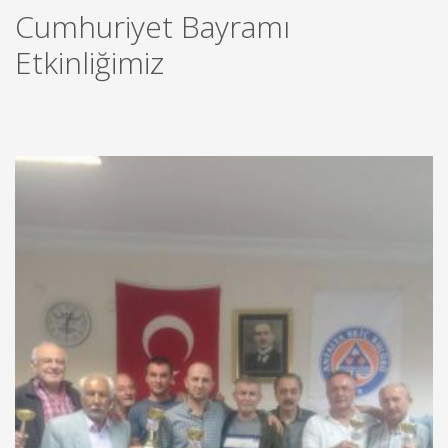
Cumhuriyet Bayramı
Etkinliğimiz