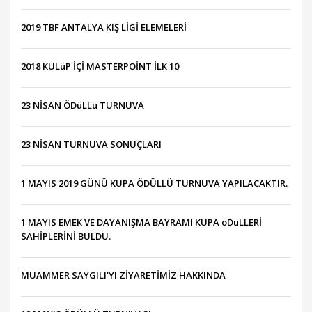
2019 TBF ANTALYA KIŞ LİGİ ELEMELERİ
2018 KULüP İÇİ MASTERPOİNT İLK 10
23 NİSAN ÖDüLLü TURNUVA
23 NİSAN TURNUVA SONUÇLARI
1 MAYIS 2019 GÜNÜ KUPA ÖDÜLLÜ TURNUVA YAPILACAKTIR.
1 MAYIS EMEK VE DAYANIŞMA BAYRAMI KUPA öDüLLERİ
SAHİPLERİNİ BULDU.
MUAMMER SAYGILI'YI ZİYARETİMİZ HAKKINDA