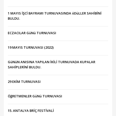
1 MAYIS İŞCİ BAYRAMI TURNUVASINDA öDüLLER SAHİBİNİ
BULDU.
ECZACILAR GüNü TURNUVASI
19 MAYIS TURNUVASI (2022)
GüNüN ANISINA YAPILAN İKİLİ TURNUVADA KUPALAR
SAHİPLERİNİ BULDU.
29 EKİM TURNUVASI
ÖğRETMENLER GüNü TURNUVASI
15. ANTALYA BRİÇ FESTİVALİ