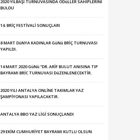
2020 YILBAŞI TURNUVASINDA ÖDüLLER SAHİPLERİNİ
BULDU
14. BRİÇ FESTİVALİ SONUÇLARI
8 MART DüNYA KADINLAR GüNü BRİÇ TURNUVASI
YAPILDI.
14 MART 2020 GüNü “DR. ARİF BULUT ANISINA TIP
BAYRAMI BRİC TURNUVASI DüZENLENECEKTİR.
2020 YILI ANTALYA ONLİNE TAKIMLAR YAZ
ŞAMPİYONASI YAPILACAKTIR.
ANTALYA BBO YAZ LİGİ SONUÇLANDI
29 EKİM CUMHURİYET BAYRAMI KUTLU OLSUN