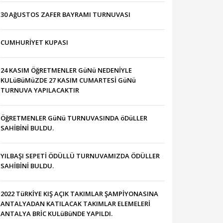
30 AğUSTOS ZAFER BAYRAMI TURNUVASI
CUMHURİYET KUPASI
24 KASIM ÖğRETMENLER GüNü NEDENİYLE
KULüBüMüZDE 27 KASIM CUMARTESİ GüNü
TURNUVA YAPILACAKTIR
ÖğRETMENLER GüNü TURNUVASINDA öDüLLER
SAHİBİNİ BULDU.
YILBAŞI SEPETİ ÖDÜLLÜ TURNUVAMIZDA ÖDÜLLER
SAHİBİNİ BULDU.
2022 TüRKİYE KIŞ AÇIK TAKIMLAR ŞAMPİYONASINA
ANTALYADAN KATILACAK TAKIMLAR ELEMELERİ
ANTALYA BRİC KULüBüNDE YAPILDI.