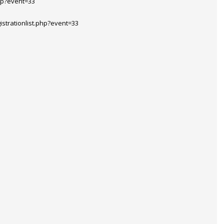
php?event=33
istrationlist.php?event=33