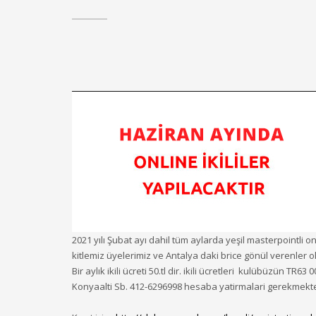
2021 yılı Şubat ayı dahil tüm aylarda yeşil masterpointli 
kitlemiz üyelerimiz ve Antalya daki brice gönül verenler ol
Bir aylık ikili ücreti 50.tl dir. ikili ücretleri kulübüzün 
Konyaalti Sb. 412-6296998 hesaba yatirmalari gerekmekte