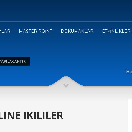
ALAR
MASTER POİNT
DÖKÜMANLAR
ETKİNLİKLER
 YAPILACAKTIR
Ha
INE IKILILER