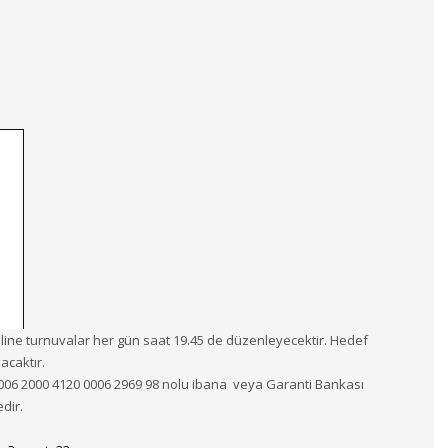
online turnuvalar her gün saat 19.45 de düzenleyecektir. Hedef
acaktır.
TR63 0006 2000 4120 0006 2969 98 nolu ibana veya Garanti Bankası
dir.