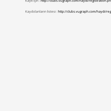
Kayıt için :
http://clubs.vugraph.com/haydi/registration.
Kaydolanların listesi :
http://clubs.vugraph.com/haydi/reg