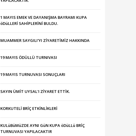
YAPILACAKTIR.
1 MAYIS EMEK VE DAYANIŞMA BAYRAMI KUPA
öDüLLERİ SAHİPLERİNİ BULDU.
MUAMMER SAYGILI'YI ZİYARETİMİZ HAKKINDA
19 MAYIS ÖDÜLLÜ TURNIVASI
19 MAYIS TURNUVASI SONUÇLARI
SAYIN ÜMİT UYSAL'I ZİYARET ETTİK.
KORKUTELİ BRİÇ ETKİNLİKLERİ
KULüBüMüZDE AYNI GüN KUPA öDüLLü BRİÇ
TURNUVASI YAPILACAKTIR