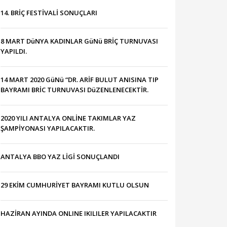
14. BRİÇ FESTİVALİ SONUÇLARI
8 MART DüNYA KADINLAR GüNü BRİÇ TURNUVASI
YAPILDI.
14 MART 2020 GüNü “DR. ARİF BULUT ANISINA TIP
BAYRAMI BRİC TURNUVASI DüZENLENECEKTİR.
2020 YILI ANTALYA ONLİNE TAKIMLAR YAZ
ŞAMPİYONASI YAPILACAKTIR.
ANTALYA BBO YAZ LİGİ SONUÇLANDI
29 EKİM CUMHURİYET BAYRAMI KUTLU OLSUN
HAZİRAN AYINDA ONLINE IKILILER YAPILACAKTIR