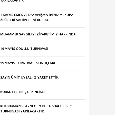
YAPILACAKTIR.
1 MAYIS EMEK VE DAYANIŞMA BAYRAMI KUPA
öDüLLERİ SAHİPLERİNİ BULDU.
MUAMMER SAYGILI'YI ZİYARETİMİZ HAKKINDA
19 MAYIS ÖDÜLLÜ TURNIVASI
19 MAYIS TURNUVASI SONUÇLARI
SAYIN ÜMİT UYSAL'I ZİYARET ETTİK.
KORKUTELİ BRİÇ ETKİNLİKLERİ
KULüBüMüZDE AYNI GüN KUPA öDüLLü BRİÇ
TURNUVASI YAPILACAKTIR