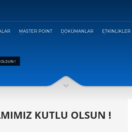
ALAR
MASTER POİNT
DÖKÜMANLAR
ETKİNLİKLER
OLSUN !
MIMIZ KUTLU OLSUN !