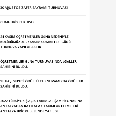
30 AğUSTOS ZAFER BAYRAMI TURNUVASI
CUMHURİYET KUPASI
24 KASIM ÖğRETMENLER GüNü NEDENİYLE
KULüBüMüZDE 27 KASIM CUMARTESİ GüNü
TURNUVA YAPILACAKTIR
ÖğRETMENLER GüNü TURNUVASINDA öDüLLER
SAHİBİNİ BULDU.
YILBAŞI SEPETİ ÖDÜLLÜ TURNUVAMIZDA ÖDÜLLER
SAHİBİNİ BULDU.
2022 TüRKİYE KIŞ AÇIK TAKIMLAR ŞAMPİYONASINA
ANTALYADAN KATILACAK TAKIMLAR ELEMELERİ
ANTALYA BRİC KULüBüNDE YAPILDI.