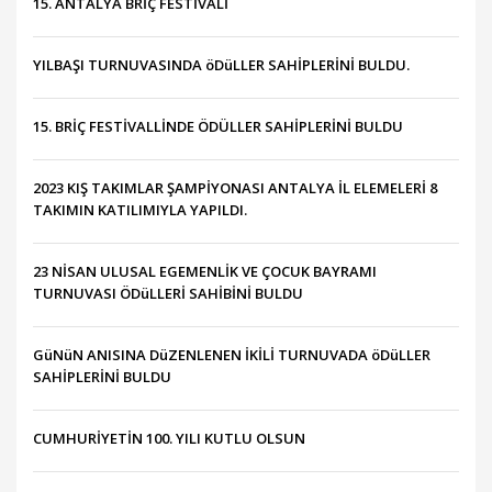
15. ANTALYA BRİÇ FESTİVALİ
YILBAŞI TURNUVASINDA öDüLLER SAHİPLERİNİ BULDU.
15. BRİÇ FESTİVALLİNDE ÖDÜLLER SAHİPLERİNİ BULDU
2023 KIŞ TAKIMLAR ŞAMPİYONASI ANTALYA İL ELEMELERİ 8
TAKIMIN KATILIMIYLA YAPILDI.
23 NİSAN ULUSAL EGEMENLİK VE ÇOCUK BAYRAMI
TURNUVASI ÖDüLLERİ SAHİBİNİ BULDU
GüNüN ANISINA DüZENLENEN İKİLİ TURNUVADA öDüLLER
SAHİPLERİNİ BULDU
CUMHURİYETİN 100. YILI KUTLU OLSUN