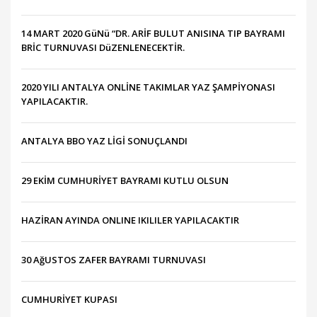
14 MART 2020 GüNü “DR. ARİF BULUT ANISINA TIP BAYRAMI
BRİC TURNUVASI DüZENLENECEKTİR.
2020 YILI ANTALYA ONLİNE TAKIMLAR YAZ ŞAMPİYONASI
YAPILACAKTIR.
ANTALYA BBO YAZ LİGİ SONUÇLANDI
29 EKİM CUMHURİYET BAYRAMI KUTLU OLSUN
HAZİRAN AYINDA ONLINE IKILILER YAPILACAKTIR
30 AğUSTOS ZAFER BAYRAMI TURNUVASI
CUMHURİYET KUPASI