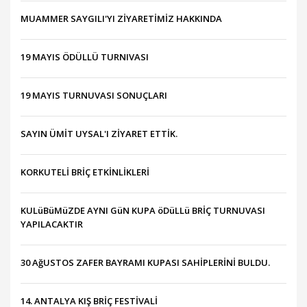
MUAMMER SAYGILI'YI ZİYARETİMİZ HAKKINDA
19 MAYIS ÖDÜLLÜ TURNIVASI
19 MAYIS TURNUVASI SONUÇLARI
SAYIN ÜMİT UYSAL'I ZİYARET ETTİK.
KORKUTELİ BRİÇ ETKİNLİKLERİ
KULüBüMüZDE AYNI GüN KUPA öDüLLü BRİÇ TURNUVASI
YAPILACAKTIR
30 AğUSTOS ZAFER BAYRAMI KUPASI SAHİPLERİNİ BULDU.
14. ANTALYA KIŞ BRİÇ FESTİVALİ