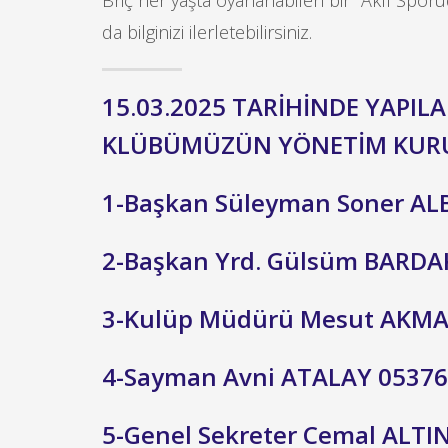
Briç her yaşta oyananabilen bir "Akıl Sporud
da bilginizi ilerletebilirsiniz.
15.03.2025 TARİHİNDE YAPI
KLÜBÜMÜZÜN YÖNETİM KURUL
1-Başkan Süleyman Soner A
2-Başkan Yrd. Gülsüm BARDA
3-Kulüp Müdürü Mesut AKM
4-Sayman Avni ATALAY 0537
5-Genel Sekreter Cemal ALT