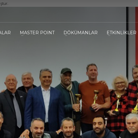
ştur.
ALAR
MASTER POİNT
DÖKÜMANLAR
ETKİNLİKLER