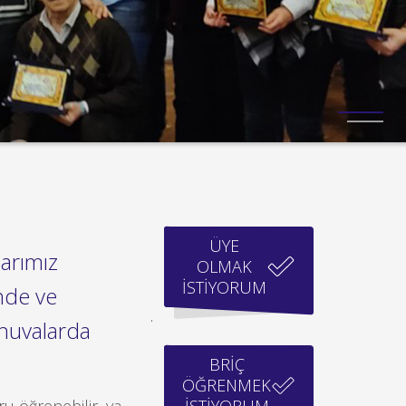
ÜYE
arımız
OLMAK
İSTİYORUM
inde ve
.
rnuvalarda
BRİÇ
ÖĞRENMEK