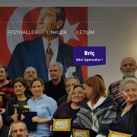
FESTIVALLER
LINKLER
İLETİŞİM
Briç
Akıl Sporudur !