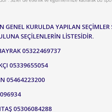
ur". Sizler de etkinlik ve eğitimlerimize katılarak bu spo
LAN GENEL KURULDA YAPILAN SEÇİMLE
UNA SEÇİLENLERİN LİSTESİDİR.
LBAYRAK 05322469737
KÇI 05339655054
AN 05464223200
6096934
INTAŞ 05306084288