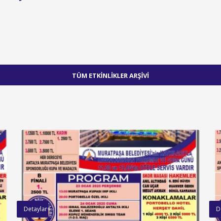
TÜM ETKİNLİKLER ARŞİVİ
Detaylar+
D