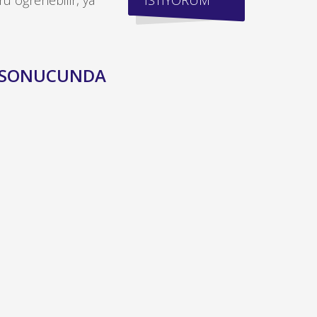
ru öğrenebilir, ya
İSTİYORUM
R SONUCUNDA